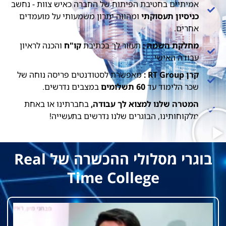
אמיתיים בחטיבת הפיתוח של החברה כאיש צוות - נחשב
כניסיון תעסוקתי
ומהווה יתרון משמעותי על מועמדים
אחרים.
מחלקת השמה :
תעזור לך בכתיבת
קו"ח
והכנה לראיון
עבודה האישי .
קרן RT Group :
מאפשרת לסטודנטים פריסה נוחה של
שכר הלימוד עד
60 תשלומים
במצבים נדרשים.
המטרה שלנו למצוא לך עבודה,
בחברתינו או באחת
מלקוחותינו, הבוגרים שלנו נדרשים בתעשייה!
בוגרי מסלולי ההכשרה של Real
Time College