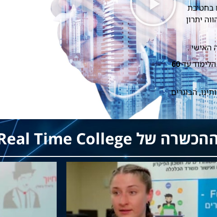
 בחטיבת
וה יתרון
 האישי .
הלימוד עד
60
ינו, הבוגרים
ל Real Time College