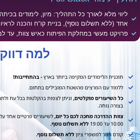
ליווי מלא לאורך כל התהליך: מיון, לימודים בכית
אחד (ללא תשלום נוסף), בניית קו"ח והכנה לראיונ
פרויקט מעשי במחלקת הפיתוח כאיש צוות,
עד למ
למה דווקא al Time College
תוכנית הלימודים המקיפה ביותר בארץ
- בהתחייבות!
ללמוד עם המרצים מהשטח המובילים בתחום.
כל השיעורים מוקלטים,
וניתן לצפות בהקלטות בכל עת ולתר
בצורה נוחה.​
צוות ההדרכה מחכה לכם כל יום,
לשיעורים פרטיים אחד על
10:00 עד 19:00
ללא תשלום נוסף.
קורס חוזר למשפרי ציון
ללא תשלום נוסף.