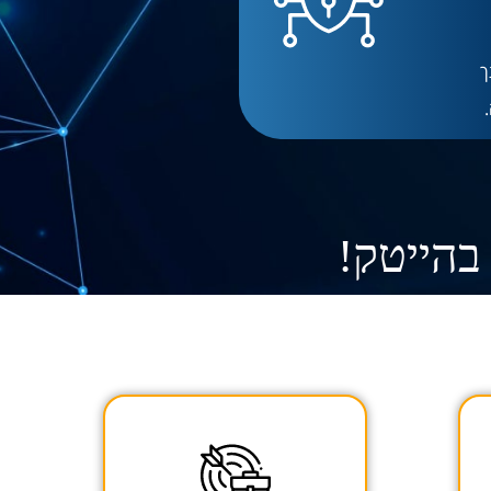
ך
בהייטק!