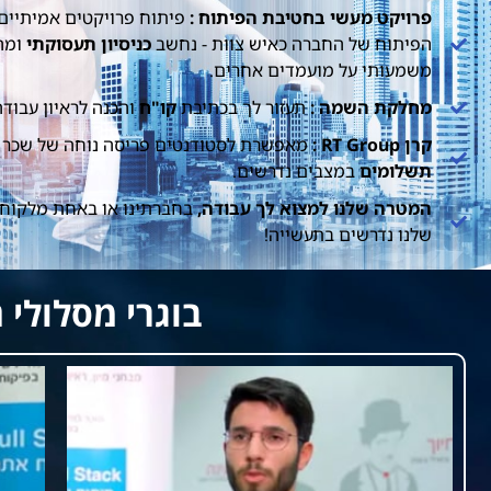
פרויקט מעשי בחטיבת הפיתוח :
פיתוח פרויקטים אמיתיים
הפיתוח של החברה כאיש צוות - נחשב
כניסיון תעסוקתי
ומהו
משמעותי על מועמדים אחרים.
מחלקת השמה :
תעזור לך בכתיבת
קו"ח
והכנה לראיון עבודה
קרן RT Group :
מאפשרת לסטודנטים פריסה נוחה של שכר 
תשלומים
במצבים נדרשים.
המטרה שלנו למצוא לך עבודה,
בחברתינו או באחת מלקוחות
שלנו נדרשים בתעשייה!
בוגרי מסלולי ההכשרה ש