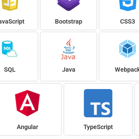
avaScript
Bootstrap
CSS3
SQL
Java
Webpac
Angular
TypeScript